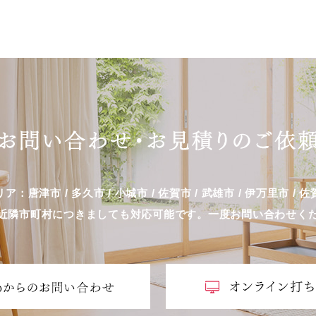
ア：唐津市 / 多久市 / 小城市 / 佐賀市 / 武雄市 / 伊万里市 / 
近隣市町村につきましても対応可能です。一度お問い合わせく