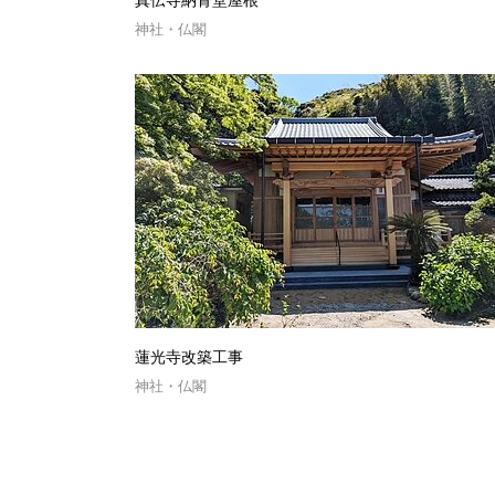
真伝寺納骨堂屋根
神社・仏閣
蓮光寺改築工事
神社・仏閣