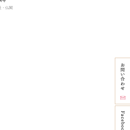
興寺
社・仏閣