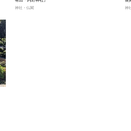
有田『内野神社』
長
神社・仏閣
神