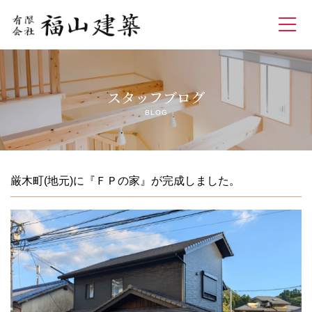
ホーム
スタッフブログ
FPの家
BLOG
私たちの家づくり
よくあるご質問
厳木町(地元)に『ＦＰの家』が完成しました。
会社案内
オンライン打ち合わせ
プライバシーポリシー